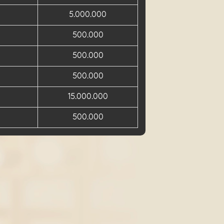
5.000.000
500.000
500.000
500.000
15.000.000
500.000