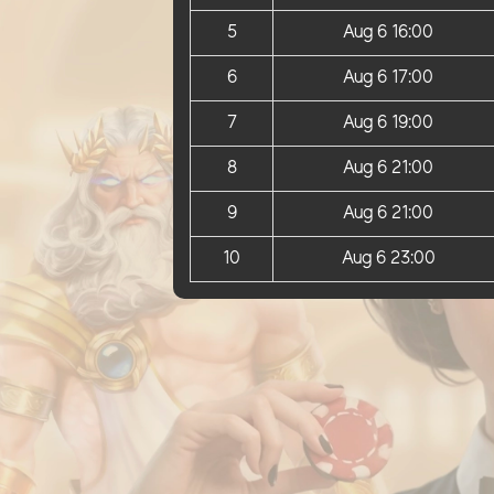
5
Aug 6 16:00
6
Aug 6 17:00
7
Aug 6 19:00
8
Aug 6 21:00
9
Aug 6 21:00
10
Aug 6 23:00