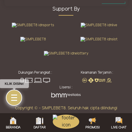
Support By
Dukungan Perangkat :
Keamanan Terjamin :
KLIK DISINI!
Lisensi :
Copyright © - SIMPLEBET8. Seluruh hak cipta dilindungi
BERANDA
DAFTAR
PROMOSI
LIVE CHAT