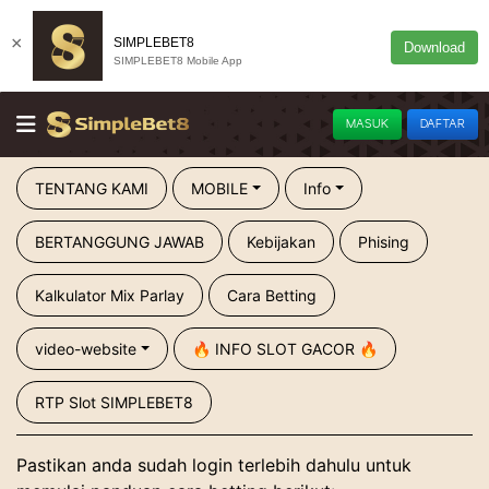
×
SIMPLEBET8
Download
SIMPLEBET8 Mobile App
MASUK
DAFTAR
TENTANG KAMI
MOBILE
Info
BERTANGGUNG JAWAB
Kebijakan
Phising
Kalkulator Mix Parlay
Cara Betting
video-website
🔥 INFO SLOT GACOR 🔥
RTP Slot SIMPLEBET8
Pastikan anda sudah login terlebih dahulu untuk