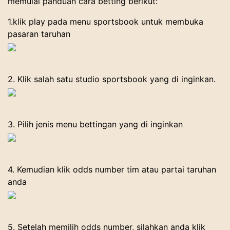
memulai panduan cara betting berikut:
1.klik play pada menu sportsbook untuk membuka
pasaran taruhan
2. Klik salah satu studio sportsbook yang di inginkan.
3. Pilih jenis menu bettingan yang di inginkan
4. Kemudian klik odds number tim atau partai taruhan
anda
5. Setelah memilih odds number, silahkan anda klik